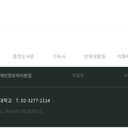
중앙도서관
기숙사
인재개발원
이화
개인정보처리방침
의료원
사
자대학교
T.
02-3277-2114
LL RIGHTS RESERVED.