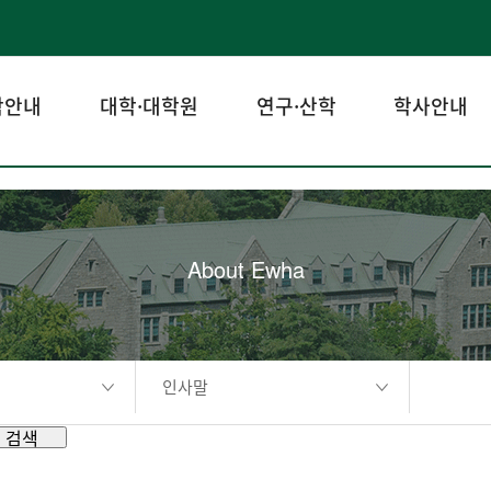
학안내
대학·대학원
연구·산학
학사안내
About Ewha
인사말
검색