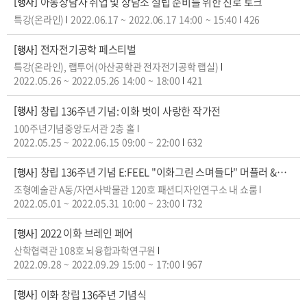
아동상담사 취업 및 상담소 설립 준비를 위한 진로 토크
[행사]
특강(온라인)
2022.06.17
~
2022.06.17
14:00
~
15:40
426
전자전기공학 페스티벌
[행사]
특강(온라인), 랩투어(아산공학관 전자전기공학 랩실)
2022.05.26
~
2022.05.26
14:00
~
18:00
421
창립 136주년 기념: 이화 벗이 사랑한 작가전
[행사]
100주년기념중앙도서관 2층 홀
2022.05.25
~
2022.06.15
09:00
~
22:00
632
창립 136주년 기념 E:FEEL "이화그린 스며들다" 머플러 & 패션상품 특별기획전
[행사]
조형예술관 A동/자연사박물관 120호 패션디자인연구소 내 쇼룸
2022.05.01
~
2022.05.31
10:00
~
23:00
732
2022 이화 브레인 페어
[행사]
산학협력관 108호 뇌융합과학연구원
2022.09.28
~
2022.09.29
15:00
~
17:00
967
이화 창립 136주년 기념식
[행사]