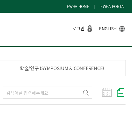
EWHA HOME
EWHA PORTAL
로그인
ENGLISH
학술/연구 (SYMPOSIUM & CONFERENCE)