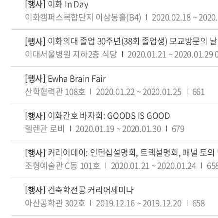
이화 In Day
[행사]
이화캠퍼스복합단지 이삼봉홀(B4)
2020.02.18
~
2020.
이화의대 졸업 30주년(38회 졸업생) 모교방문의 날
[행사]
이대서울병원 지하2층 식당
2020.01.21
~
2020.01.29
Ewha Brain Fair
[행사]
산학협력관 108호
2020.01.22
~
2020.01.25
661
이화간호 바자회: GOODS IS GOOD
[행사]
헬렌관 로비
2020.01.19
~
2020.01.30
679
커리어데이: 인턴십설명회, 트랙설명회, 패널 토의
[행사]
조형예술관 C동 101호
2020.01.21
~
2020.01.24
65
건축학전공 커리어세미나
[행사]
아산공학관 302호
2019.12.16
~
2019.12.20
658