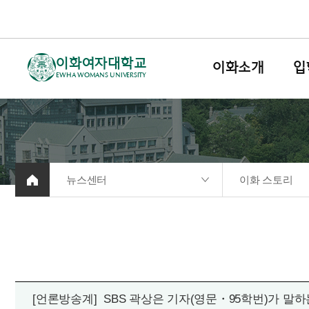
이화여자대학교
이화소개
입
EWHA WOMANS UNIVERSITY
뉴스센터
이화 스토리
[언론방송계]
SBS 곽상은 기자(영문・95학번)가 말