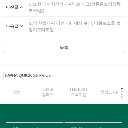
남보현 에이치지이니셔티브 대표(언론홍보영상학
이전글
부·03졸)
모의 헌법재판 경연대회 대상 수상, 이화로스쿨 법
다음글
쟁이토마토팀
목록
EWHA QUICK SERVICE
사이버
THE BEST
E-벗
중앙도서관
캠퍼스
교육지원