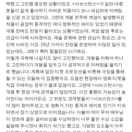
택했고 그만큼 중요한 상황이었죠. <서브스턴스>가 일반 대중
분들이 쉽게 좋아하기 어려운 작품이다 보니 세심하게 마케팅
을 신경 쓰고 있었어요. 그런데 개봉 전주에 계엄이 발생했어요.
작품이 굉장히 충격적인 데다 영화적인 재미도 있었기 때문에
개봉 전에도 반응이 올라오는 상황이었는데, 계엄 발생 후로는
언급이 아예 사라졌어요. 예술 문화에 관한 관심이 한순간, 순식
간에 사라진 거죠. 15년 가까이 찬란을 운영하며 수많은 일이 있
었는데도, 그때가 특히 힘들었던 시기예요.
어떻게 극복해 나갈지도 많이 고민했어요. 개봉을 미뤄야 하나
도 고민하다가 개봉을 앞두고 더 공격적으로 마케팅을 펼치기
로 했습니다. 계획에 없던 티켓 프로모션을 비롯해 극장을 통해
할 수 있는 것들에 더 집중했어요. 요즘은 현장에서 영화 티켓을
직접 구매하는 경우가 별로 없잖아요. 그런데 <서브스턴스>는
개봉 후 현장 구매 관객들이 많았어요. 이건 흥행의 가능성이 높
아진다는 의미거든요. 그 뒤로도 관객분들이 <서브스턴스>를
더 많이 찾아주셨고, 또 영화가 가진 충격과 재미로 인기가 지속
되면서 장기 상영으로 이어졌습니다. 더불어 데미 무어 배우님
이 연초에 골든 글러브상을 수상하면서 너무 좋은 수상 소감을
말씀해 주시면서 회자가 되기도 했고요. 다양한 요소들이 어우