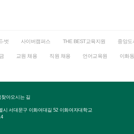
E-벗
사이버
캠퍼스
THE BEST
교육지원
중앙도
금
교원 채용
직원 채용
언어교육원
이화
맵
찾아오시는 길
특별시 서대문구 이화여대길 52 이화여자대학교
14