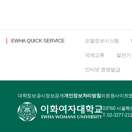
EWHA QUICK SERVICE
포탈정보
시스템
국제교류
발전기
인터넷
증명발급
대학정보공시
정보공개
개인정보처리방침
의료원
사이트
03760 서울
02-3277-21