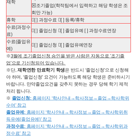
재학
⊠조기졸업(학적팀에서 입력하고 해당 학생은 조
회만 가능)
휴학
󰋯[ ]
과정수료 󰋯[ ] 등록/휴학
수료(과정수
󰋯[ ] 졸업신청 󰋯[ ] 졸업유예 [ ] 과정수료연장
료)
수료(졸업유
󰋯[ ] 졸업신청 󰋯[ ] 졸업유예연장
예)
※
3
월에 조기졸업신청 승인을 받은 사람은 자동으로 '조기졸
업'으로 기신청되어 있습니다.
※단,
재학연한 만료학기 학생
은 반드시 ‘졸업신청’으로 신청해
야 하며, ‘졸업신청’ 요건이 가능하도록 해당 학생은 준비하시기
바랍니다. 만약졸업요건을 갖추지 못하는 경우 당해 학기 제적
처리 됩니다.
※
졸업신청:
홈페이지 ‘학사안내→학사정보→졸업→학사학위
수여’ 참고
졸업유예
: 홈페이지 ‘학사안내→학사정보→졸업→학사학위취
득유예(졸업유예)’ 참고
과정수료
: 홈페이지 ‘학사안내→학사정보→졸업→학사학위과
정수료’ 참고