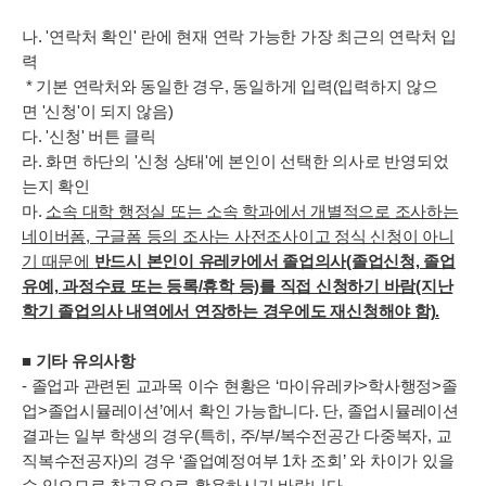
나. '연락처 확인' 란에 현재 연락 가능한 가장 최근의 연락처 입
력
* 기본 연락처와 동일한 경우, 동일하게 입력(입력하지 않으
면 '신청'이 되지 않음)
다. '신청' 버튼 클릭
라. 화면 하단의 '신청 상태'에 본인이 선택한 의사로 반영되었
는지 확인
마.
소속 대학 행정실 또는 소속 학과에서 개별적으로 조사하는
네이버폼, 구글폼 등의 조사는 사전조사이고 정식 신청이 아니
기 때문에
반드시 본인이 유레카에서 졸업의사(졸업신청, 졸업
유예, 과정수료 또는 등록/휴학 등)를 직접 신청하기 바람(지난
학기 졸업의사 내역에서 연장하는 경우에도 재신청해야 함).
■
기타 유의사항
- 졸업과 관련된 교과목 이수 현황은 ‘마이유레카>학사행정>졸
업>졸업시뮬레이션’에서 확인 가능합니다. 단, 졸업시뮬레이션
결과는 일부 학생의 경우(특히, 주/부/복수전공간 다중복자, 교
직복수전공자)의 경우 ‘졸업예정여부 1차 조회’ 와 차이가 있을
수 있으므로 참고용으로 활용하시기 바랍니다.