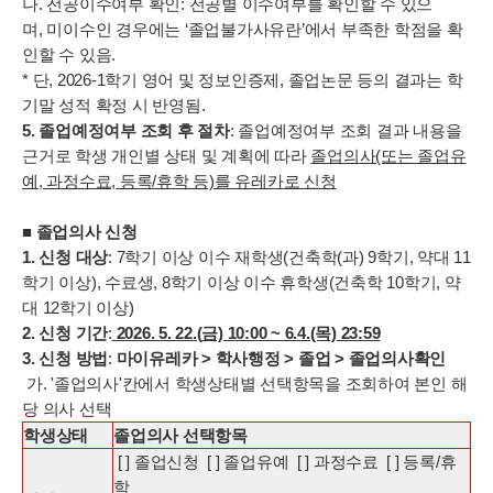
나. 전공이수여부 확인: 전공별 이수여부를 확인할 수 있으
며, 미이수인 경우에는 ‘졸업불가사유란’에서 부족한 학점을 확
인할 수 있음.
* 단, 2026-1학기 영어 및 정보인증제, 졸업논문 등의 결과는 학
기말 성적 확정 시 반영됨.
5.
졸업예정여부 조회 후 절차
: 졸업예정여부 조회 결과 내용을
근거로 학생 개인별 상태 및 계획에 따라
졸업의사(또는 졸업유
예, 과정수료, 등록/휴학 등)를 유레카로 신청
■ 졸업의사 신청
1.
신청 대상
: 7학기 이상 이수 재학생(건축학(과) 9학기, 약대 11
학기 이상), 수료생, 8학기 이상 이수 휴학생(건축학 10학기, 약
대 12학기 이상)
2.
신청 기간
:
2026. 5. 22.(
금) 10:00 ~ 6.4.(목) 23:59
3.
신청 방법
:
마이유레카 > 학사행정 > 졸업 > 졸업의사확인
가. '졸업의사'칸에서 학생상태별 선택항목을 조회하여 본인 해
당 의사 선택
학생상태
졸업의사
선택항목
[ ] 졸업신청 [ ] 졸업유예 [ ] 과정수료 [ ] 등록/휴
학