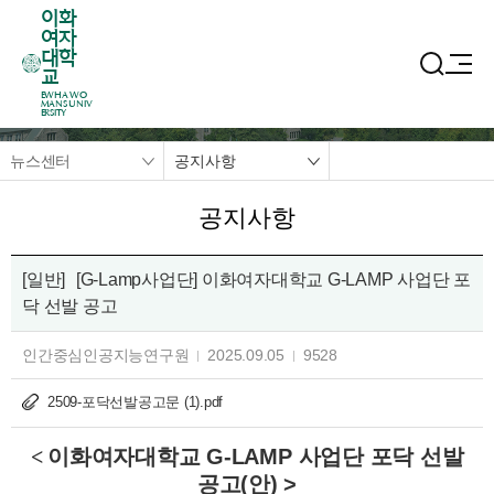
이화
여자
대학
교
EWHA WO
MANS UNIV
ERSITY
뉴스센터
공지사항
공지사항
[일반]
[G-Lamp사업단] 이화여자대학교 G-LAMP 사업단 포
닥 선발 공고
인간중심인공지능연구원
2025.09.05
9528
2509-포닥선발공고문 (1).pdf
<
이화여자대학교 G-LAMP 사업단 포닥 선발
공고(안) >