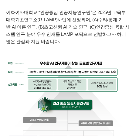
이화여자대학교
“
인공중심 인공지능연구원
”
은
2025
년 교육부
대학기초연구소
(G-LAMP)
사업에 선정되어
, (A)
수리
/
통계 기
반
AI
이론 연구
, (B)
초고신뢰
AI
기술 연구
, (C)
인간중심 융합 시
스템 연구 분야 우수 인재를
LAMP
포닥으로 선발하고자 하니
많은 관심과 지원 바랍니다
.