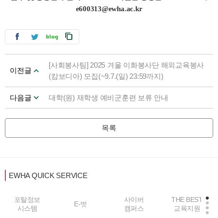
e600313@ewha.ac.kr
[사회봉사팀] 2025 겨울 이화봉사단 해외교육봉사
이전글
(캄보디아) 모집(~9.7.(일) 23:59까지)
다음글
대학(원) 재학생 예비군훈련 보류 안내
목록
EWHA QUICK SERVICE
포탈정보
사이버
THE BEST
E-벗
시스템
캠퍼스
교육지원