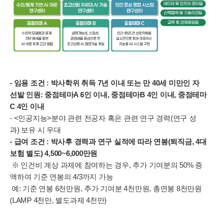
-
임용 조건
:
박사학위 취득
7
년 이내 또는 만
40
세 미만인 자
선발 인원
:
중점테마
A 6
인 이내
,
중점테마
B 4
인 이내
,
중점테마
C 4
인 이내
- <
인공지능
>
분야 관련 전공자 혹은 관련 연구 경력
(
연구 성
과
)
보유 시 우대
-
급여 조건
:
박사후 경력과 연구 실적에 따라 연봉
(
퇴직금
, 4
대
보험 별도
) 4,500~6,000
만원
※ 인건비 계상 과제에 참여하는 경우
,
추가 기여분의
50%
증
액하여 기준 연봉의
4/3
까지 가능
예
:
기준 연봉
6
천만원
,
추가 기여분
4
천만원
,
총연봉
8
천만원
(LAMP 4
천만
,
별도과제
4
천만
)