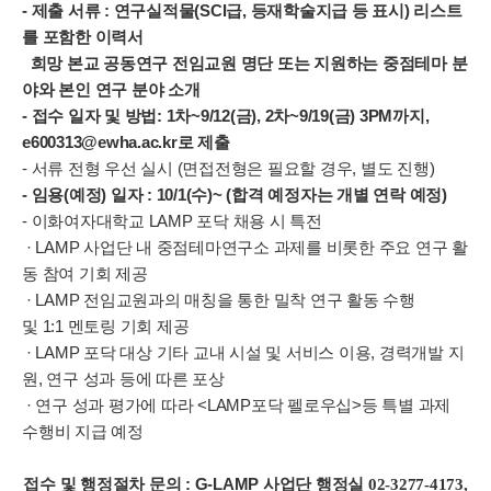
-
제출 서류
:
연구실적물
(SCI
급
,
등재학술지급 등 표시
)
리스트
를 포함한 이력서
희망 본교 공동연구 전임교원 명단 또는 지원하는 중점테마 분
야와 본인 연구 분야 소개
-
접수 일자 및 방법
: 1
차
~9/12(
금
), 2
차
~9/19(
금
) 3PM
까지
,
e600313@ewha.ac.kr
로 제출
-
서류 전형 우선 실시
(
면접전형은 필요할 경우
,
별도 진행
)
-
임용
(
예정
)
일자
: 10/1(
수
)~ (
합격 예정자는 개별 연락 예정
)
-
이화여자대학교
LAMP
포닥 채용 시 특전
· LAMP
사업단 내 중점테마연구소 과제를 비롯한 주요 연구 활
동 참여 기회 제공
· LAMP
전임교원과의 매칭을 통한 밀착 연구 활동 수행
및
1:1
멘토링 기회 제공
· LAMP
포닥 대상 기타 교내 시설 및 서비스 이용
,
경력개발 지
원
,
연구 성과 등에 따른 포상
·
연구 성과 평가에 따라
<LAMP
포닥 펠로우십
>
등 특별 과제
수행비 지급 예정
접수 및 행정절차 문의
: G-LAMP
사업단 행정실
02-3277-4173,