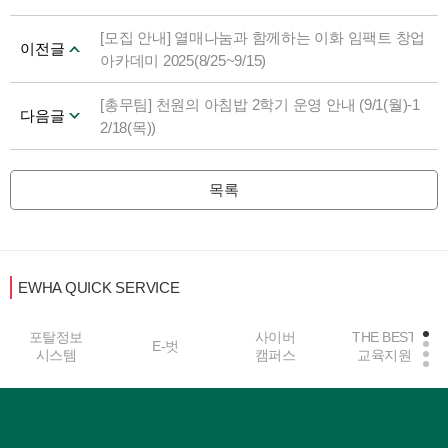
[모집 안내] 열매나눔과 함께하는 이화 임팩트 창업
이전글
아카데미 2025(8/25~9/15)
[총무팀] 천원의 아침밥 2학기 운영 안내 (9/1(월)-1
다음글
2/18(목))
목록
EWHA QUICK SERVICE
포탈정보
사이버
THE BEST
E-벗
시스템
캠퍼스
교육지원