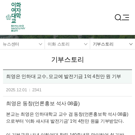
이화
여자
대학
교
EWHA WO
MANS UNIV
ERSITY
뉴스센터
이화 스토리
기부스토리
기부스토리
최영은 인하대 교수, 모교에 발전기금 1억 4천만 원 기부
2025.12.01
2341
최영은 동창(언론홍보 석사 08졸)
본교는 최영은 인하대학교 교수 겸 동창(언론홍보학 석사 08졸)
으로부터 ‘이화 새시대 발전기금’ 1억 4천만 원을 기부받았다.
이 기부금은 내년 이화여대 창립 140주년을 맞이하여 AI 기반