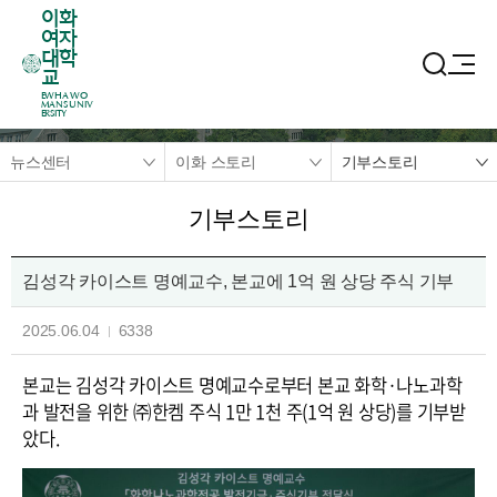
이화
여자
대학
교
EWHA WO
MANS UNIV
ERSITY
뉴스센터
이화 스토리
기부스토리
기부스토리
김성각 카이스트 명예교수, 본교에 1억 원 상당 주식 기부
2025.06.04
6338
본교는 김성각 카이스트 명예교수로부터 본교 화학·나노과학
과 발전을 위한 ㈜한켐 주식 1만 1천 주(1억 원 상당)를 기부받
았다.