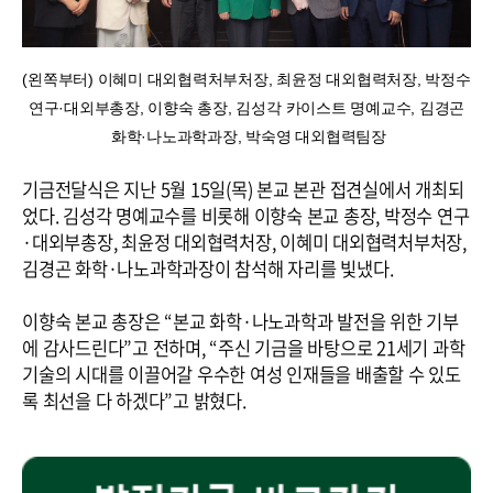
(왼쪽부터) 이혜미 대외협력처부처장, 최윤정 대외협력처장, 박정수
연구·대외부총장, 이향숙 총장, 김성각 카이스트 명예교수, 김경곤
화학·나노과학과장, 박숙영 대외협력팀장
기금전달식은 지난 5월 15일(목) 본교 본관 접견실에서 개최되
었다. 김성각 명예교수를 비롯해 이향숙 본교 총장, 박정수 연구
·대외부총장, 최윤정 대외협력처장, 이혜미 대외협력처부처장,
김경곤 화학·나노과학과장이 참석해 자리를 빛냈다.
이향숙 본교 총장은 “본교 화학·나노과학과 발전을 위한 기부
에 감사드린다”고 전하며, “주신 기금을 바탕으로 21세기 과학
기술의 시대를 이끌어갈 우수한 여성 인재들을 배출할 수 있도
록 최선을 다 하겠다”고 밝혔다.