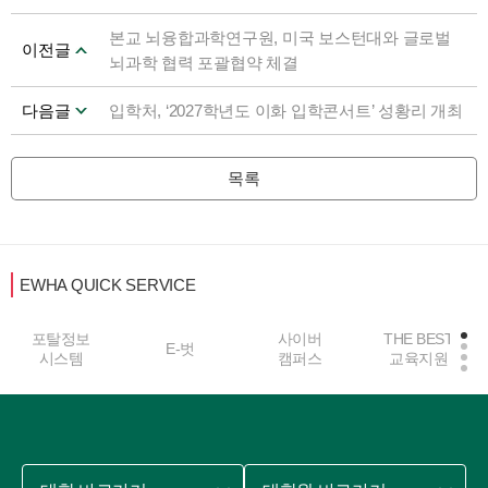
본교 뇌융합과학연구원, 미국 보스턴대와 글로벌
이전글
뇌과학 협력 포괄협약 체결
다음글
입학처, ‘2027학년도 이화 입학콘서트’ 성황리 개최
목록
EWHA QUICK SERVICE
포탈정보
사이버
THE BEST
E-벗
시스템
캠퍼스
교육지원