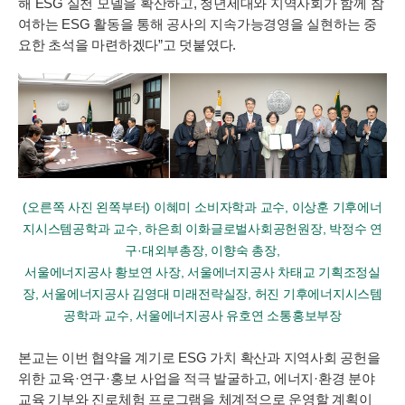
해 ESG 실천 모델을 확산하고, 청년세대와 지역사회가 함께 참
여하는 ESG 활동을 통해 공사의 지속가능경영을 실현하는 중
요한 초석을 마련하겠다”고 덧붙였다.
(오른쪽 사진 왼쪽부터) 이혜미 소비자학과 교수, 이상훈 기후에너
지시스템공학과 교수, 하은희 이화글로벌사회공헌원장,
박정수 연
구·대외부총장, 이향숙 총장,
서울에너지공사 황보연 사장, 서울에너지공사 차태교 기획조정실
장, 서울에너지공사 김영대 미래전략실장, 허진 기후에너지시스템
공학과 교수, 서울에너지공사 유호연 소통홍보부장
본교는 이번 협약을 계기로 ESG 가치 확산과 지역사회 공헌을
위한 교육·연구·홍보 사업을 적극 발굴하고, 에너지·환경 분야
교육 기부와 진로체험 프로그램을 체계적으로 운영할 계획이