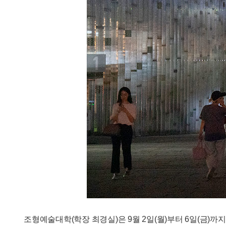
조형예술대학(학장 최경실)은 9월 2일(월)부터 6일(금)까지 국제