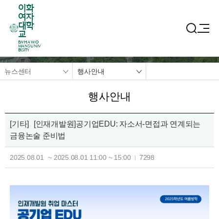
이화
여자
대학
교
EWHA WO
MANS UNIV
ERSITY
뉴스센터
행사안내
행사안내
[기타]
[인재개발원]공기업EDU: 자소서-면접과 연계되는
금융논술 준비법
2025.08.01
~
2025.08.01
11:00
~
15:00
7298