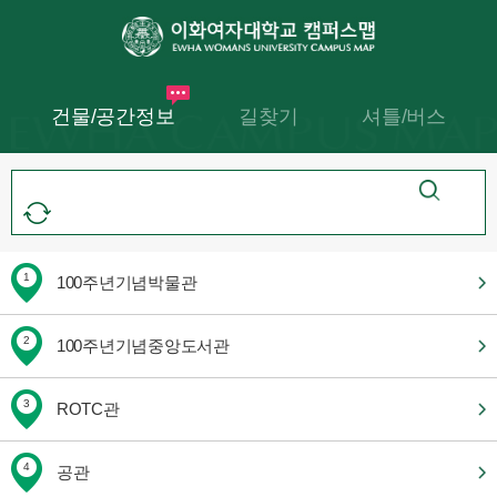
건물/공간정보
길찾기
셔틀/버스
1
100주년기념박물관
2
100주년기념중앙도서관
3
ROTC관
4
공관