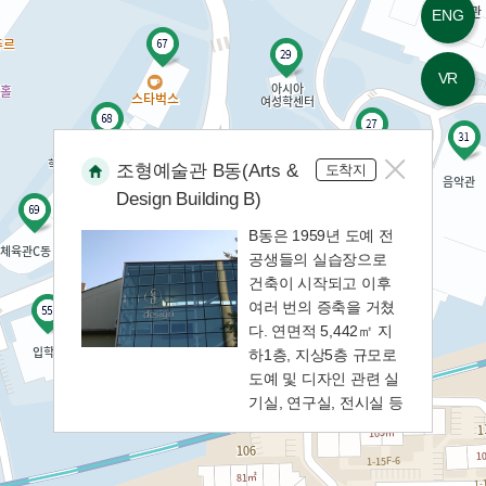
ENG
13
대학원별관
VR
14
동창회기념관
15
조형예술관 B동(Arts &
법인행정동
도착지
Design Building B)
16
법학관
B동은 1959년 도예 전
공생들의 실습장으로
건축이 시작되고 이후
17
보구녀관
여러 번의 증축을 거쳤
다. 연면적 5,442㎡ 지
18
하1층, 지상5층 규모로
본관
도예 및 디자인 관련 실
기실, 연구실, 전시실 등
19
산학협력관
으로 사용 중이다.
지하1층
20
생활환경관