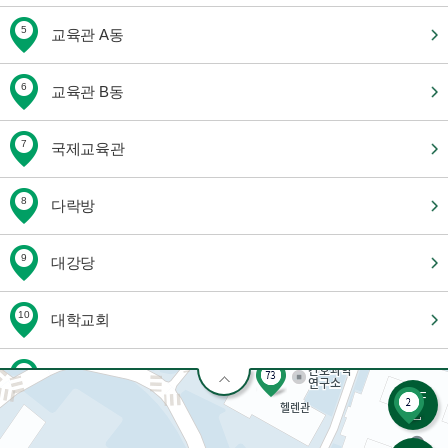
5
교육관 A동
6
교육관 B동
7
국제교육관
8
다락방
9
대강당
10
대학교회
11
대학원 기숙사 A/B동
PDF
12
대학원관