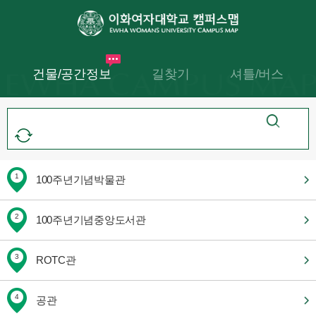
건물/공간정보
길찾기
셔틀/버스
1
100주년기념박물관
2
100주년기념중앙도서관
3
ROTC관
4
공관