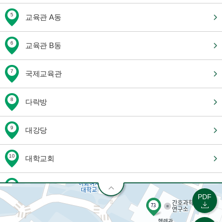
5
교육관 A동
6
교육관 B동
7
국제교육관
8
다락방
9
대강당
10
대학교회
11
대학원 기숙사 A/B동
PDF
12
대학원관