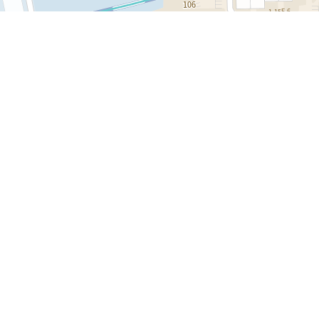
실기실, 전시실, 강의실
등으로 활용되고 있다.
21
신공학관
자연사박물관은 1996
년에 봉헌식을 갖고
22
1997년 5월에 개관. 각
아령당
종 테마별 동,식물을 소
재로 한 상설전시관이
23
아산공학관
조성되어있다.
지하1층
24
약초원
1층
25
약학관 A동
2층
3층
26
약학관 B동
4층
27
5층
연구관
6층
28