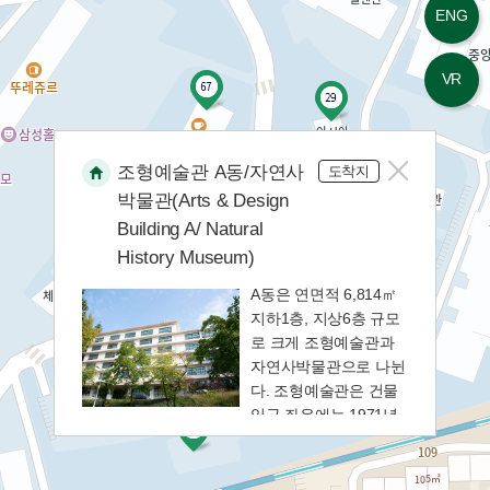
ENG
13
대학원별관
VR
14
동창회기념관
15
조형예술관 A동/자연사
법인행정동
도착지
박물관(Arts & Design
Building A/ Natural
16
법학관
History Museum)
17
A동은 연면적 6,814㎡
보구녀관
지하1층, 지상6층 규모
로 크게 조형예술관과
18
본관
자연사박물관으로 나뉜
다. 조형예술관은 건물
입구 좌우에는 1971년
19
산학협력관
도 조소과 졸업생들의
합동작품인 부조 '진선
20
생활환경관
미'가 전시되어 있으며