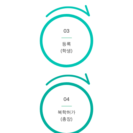
03
등록
(학생)
04
복학허가
(총장)