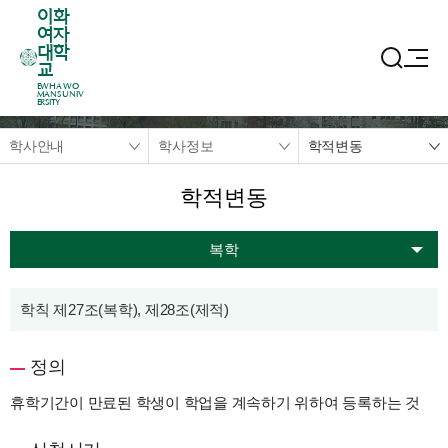
이화
여자
대학
교
EWHA WO
MANS UNIV
ERSITY
학사안내
학사정보
학적변동
학적변동
복학
학칙 제27조(복학), 제28조(제적)
정의
휴학기간이 만료된 학생이 학업을 계속하기 위하여 등록하는 것