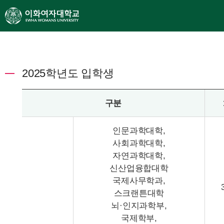
2025학년도 입학생
구분
인문과학대학,
사회과학대학,
자연과학대학,
신산업융합대학
국제사무학과,
스크랜튼대학
뇌·인지과학부,
국제학부,