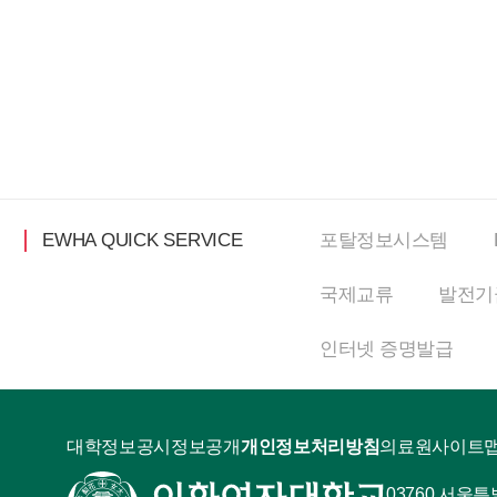
EWHA QUICK SERVICE
포탈정보
시스템
국제교류
발전기
인터넷
증명발급
대학정보공시
정보공개
개인정보처리방침
의료원
사이트
03760 서울