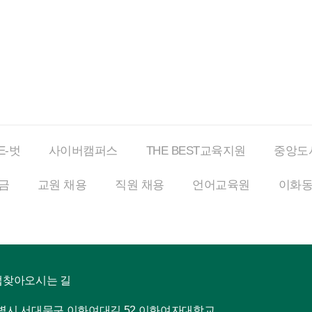
E-벗
사이버
캠퍼스
THE BEST
교육지원
중앙도
금
교원 채용
직원 채용
언어교육원
이화
맵
찾아오시는 길
특별시 서대문구 이화여대길 52 이화여자대학교