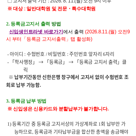
□ 고지서 출력 기간
시 이후
: 2026. 8. 11.(월) 오전 9
※ 대상 : 일반대학원 및 전문・특수대학원
2.
등록금고지서 출력
방법
신입생인트라넷 바로가기
에서 출력
(2026.8.11.(월) 오전9
시 부터「등록금 고지서출력」탭 활성화)
아이디
수험번호
비밀번호
주민번호 앞자리
자리
-
:
/
:
6
「학사행정」 → 「등록금」 → 「등록금 고지서 출력」클
-
릭
※ 납부기간동안 신한은행 창구에서 고지서 없이 수험번호 조
회로 납부 가능함
.
3.
등록금 납부 방법
※ 신입생은 신용카드와 분할납부가 불가합니다
.
등록기간 중 등록금 고지서상의 가상계좌로
회 납부만 가
1)
1
능하므로
등록금과 기타납부금을 합산한 총액을 송금해야
,