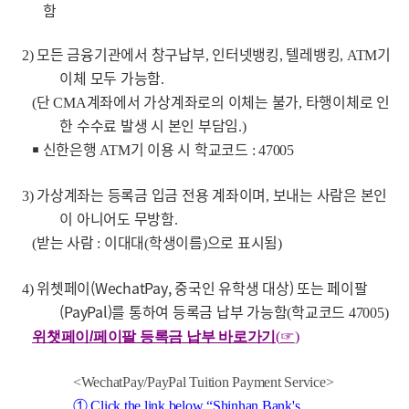
함
모든 금융기관에서 창구납부
인터넷뱅킹
텔레뱅킹
기
2)
,
,
, ATM
이체 모두 가능함
.
단
계좌에서 가상계좌로의 이체는 불가
타행이체로 인
(
CMA
,
한 수수료 발생 시 본인 부담임
.)
￭ 신한은행
기 이용 시 학교코드
ATM
: 47005
가상계좌는 등록금 입금 전용 계좌이며
보내는 사람은 본인
3)
,
이 아니어도 무방함
.
받는 사람
이대대
학생이름
으로 표시됨
(
:
(
)
)
위쳇페이(WechatPay, 중국인 유학생 대상) 또는 페이팔
4)
(PayPal)를 통하여 등록금 납부 가능함
학교코드
(
47005)
위챗페이/페이팔 등록금 납부 바로가기
(
☞
)
<WechatPay/PayPal Tuition Payment Service>
①
Click the link below “Shinhan Bank's