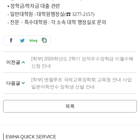
장학금
학자금 대출 관련
▪
/
일반대학원
대학원행정실
☎
-
:
(
3277-2157)
전문・특수대학원
각 소속 대학 행정실로 문의
-
:
[학부] 2026학년도 2학기 성적우수장학금 이월수혜
이전글
신청 안내
[학부] 엔젤루트 국제교류장학회 교육청 안내 사업
다음글
일본어학연수 장학생 선발 안내
목록
EWHA QUICK SERVICE