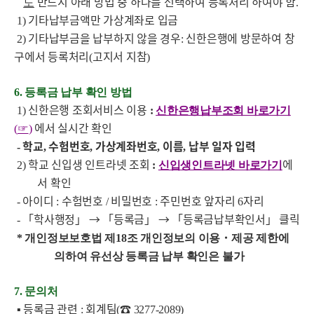
반드시 아래 방법 중 하나를 선택하여 등록처리 하여야 함
도
.
기타납부금액만 가상계좌로 입금
1)
기타납부금을 납부하지 않을 경우
신한은행에 방문하여 창
2)
:
구에서 등록처리
고지서 지참
(
)
6.
등록금 납부 확인 방법
신한은행 조회서비스 이용
1)
:
신한은행납부조회 바로가기
에서 실시간 확인
(
☞
)
학교
수험번호
가상계좌번호
이름
납부 일자 입력
-
,
,
,
,
학교 신입생 인트라넷 조회
에
2)
:
신입생인트라넷 바로가기
서 확인
아이디
수험번호
비밀번호
주민번호 앞자리
자리
-
:
/
:
6
「학사행정」 → 「등록금」 → 「등록금납부확인서」 클릭
-
*
개인정보보호법 제
18
조 개인정보의 이용・제공 제한에
의하여 유선상 등록금 납부 확인은 불가
7.
문의처
▪ 등록금 관련
회계팀
☎
:
(
3277-2089)