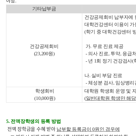
야함
.
기타납부금
건강공제회비 납부자에 
대학건강센터 이용이 가
(
학기 중 대학건강센터 
건강공제회비
가
.
무료 진료 제공
(23,200
원
)
-
의사 진료
,
투약
,
응급처
-
년
1
회 정기 건강검사
(
나
.
실비 부담 진료
-
체성분 검사
,
임상병리
학생회비
대학원 학생회 운영 및 
(10,000
원
)
(
일반대학원 학생만 해당
5.
전액장학생의 등록 방법
전액 장학금을 수혜 받아
납부할 등록금이
0
원인 경우에