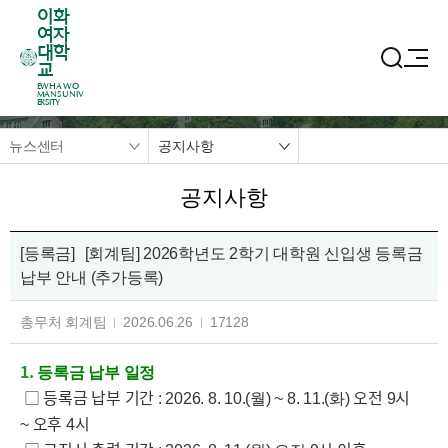
이화
여자
대학
교
EWHA WO
MANS UNIV
ERSITY
뉴스센터
공지사항
공지사항
[등록금]
[회계팀] 2026학년도 2학기 대학원 신입생 등록금
납부 안내 (추가등록)
총무처 회계팀
2026.06.26
17128
1.
등록금 납부 일정
□ 등록금 납부 기간
오전
시
: 2026. 8. 10.(월) ~ 8. 11.(화)
9
오후
시
~
4