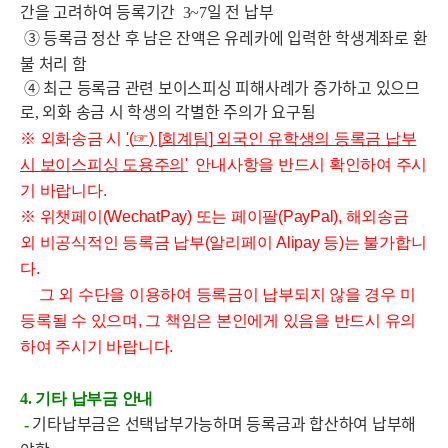
간을 고려하여 등록기간
일 전 납부
3~7
③ 등록금 정산 후 남은 잔액은 유레카에 입력한 학생계좌로 환
불 처리 함
④ 최근 등록금 관련 보이스피싱 피해사례가 증가하고 있으므
로
외화 송금 시 학생의 각별한 주의가 요구됨
,
※ 외화송금 시
'(
☞
) [
회계팀
]
외국인 유학생의 등록금 납부
시 보이스피싱 도용주의
'
안내사항을 반드시 확인하여 주시
기 바랍니다.
※ 위챗페이(WechatPay) 또는 페이팔(PayPal), 해외송금
외 비공식적인 등록금 납부(알리페이 Alipay 등)는 불가합니
다.
그 외 수단을 이용하여 등록금이 납부되지 않을 경우 미
등록될 수 있으며, 그 책임은 본인에게 있음을 반드시 유의
하여 주시기 바랍니다.
4.
기타 납부금 안내
기타납부금은 선택납부가능하며 등록금과 합산하여 납부해
-