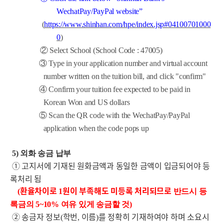
WechatPay/PayPal website”
(
https://www.shinhan.com/hpe/index.jsp#04100701000
0
)
②
Select School (School Code : 47005)
③
Type in your application number and virtual account
number written on the tuition bill, and click "confirm"
④
Confirm your tuition fee expected to be paid in
Korean Won and US dollars
⑤
Scan the QR code with the WechatPay/PayPal
application when the code pops up
5)
외화 송금 납부
① 고지서에 기재된 원화금액과 동일한 금액이 입금되어야 등
록처리 됨
환율차이로
원이 부족해도 미등록 처리되므로
(
1
반드시 등
록금의
5~10%
여유 있게 송금할 것
)
② 송금자 정보
학번
이름
를 정확히 기재하여야 하며 소요시
(
,
)