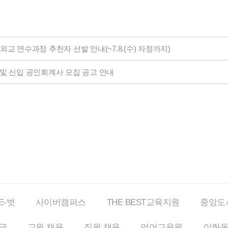
교 연수과정 추천자 선발 안내(~7.8.(수) 자정까지)
) 및 신입 공인회계사 모집 공고 안내
E-벗
사이버
캠퍼스
THE BEST
교육지원
중앙도
금
교원 채용
직원 채용
언어교육원
이화