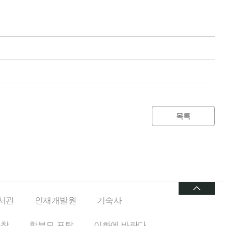
목록
서관
인재개발원
기숙사
동창
학부모 포탈
이화에
바란다