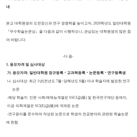
내
본교 대학원생의 도전정신과 연구 경쟁력을 높이고자, 2026학년도 일반대학원
『우수학술논문상』을 다음과 같이 시행하오니,
관심있는 대학원생의 많은 참
여 바랍니다.
-다 음-
1.
응모자격 및 심사대상
가. 응모자격: 일반대학원 정규등록‧교과목등록‧논문등록‧연구등록생
나. 심사대상: 최근 1년(전년도 7월~당해년도 6월) 이내 학술지에 발표한 연구
논문
-해당 학술지: 인문·사회/예체능계열은 SSCI급(級) 및 한국연구재단 등재지,
이공·의학계열은 SCI(E)급(級)에 게재된 논문
-연구윤리를 준수하여 작성된 논문으로 학생의 전공분야와 관련된 학술논문
에 한함