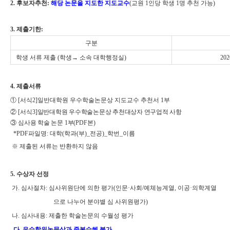
2.
후보자추천
:
해당 논문을 지도한 지도교수
(교원 1인당 학생 1명 추천 가능)
3.
제출기한:
구분
학생 서류 제출 (학생→ 소속 대학행정실)
202
4.
제출서류
①
[
서식
2]
일반대학원 우수학술논문상 지도교수 추천서
1
부
②
[
서식
3]
일반대학원 우수학술논문상 추천대상자 연구업적 사항
③
심사용 학술 논문
1
부
(PDF
본
)
*
PDF
파일명
:
대학
(
학과
(
부
)_
전공
)_
학번
_
이름
※ 제출된 서류는 반환하지 않음
5.
수상자 선정
가. 심사절차: 심사위원단에 의한 평가(인문·사회/예체능계열, 이공·의학계열
으로 나누어 분야별 심 사위원평가)
나. 심사내용: 제출한 학술논문의 수월성 평가
다
.
우수학위논문상과 중복수혜 불가