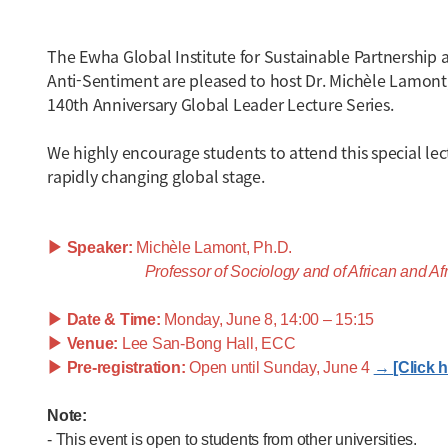
The Ewha Global Institute for Sustainable Partnershi
Anti-Sentiment are pleased to host Dr. Michèle Lamont,
140th Anniversary Global Leader Lecture Series.
We highly encourage students to attend this special lec
rapidly changing global stage.
▶
Speaker:
Michèle Lamont, Ph.D.
Professor of Sociology and of African and African A
▶
Date & Time:
Monday, June 8, 14:00 – 15:15
▶
Venue:
Lee San-Bong Hall, ECC
▶
Pre-registration:
Open until Sunday, June 4
→
[Click 
Note:
- This event is open to students from other universities.