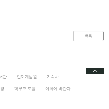
목록
서관
인재개발원
기숙사
동창
학부모 포탈
이화에
바란다