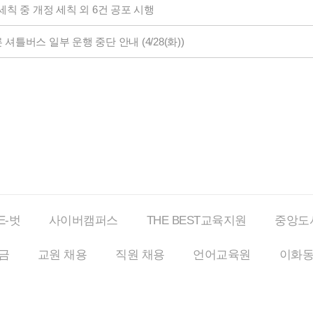
세칙 중 개정 세칙 외 6건 공포 시행
셔틀버스 일부 운행 중단 안내 (4/28(화))
E-벗
사이버
캠퍼스
THE BEST
교육지원
중앙도
금
교원 채용
직원 채용
언어교육원
이화