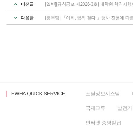
이전글
[일반][규칙공포 제2026-3호] 대학원 학칙시행
다음글
[총무팀] 「이화, 함께 걷다 」행사 진행에 따른 
EWHA QUICK SERVICE
포탈정보
시스템
국제교류
발전기
인터넷
증명발급