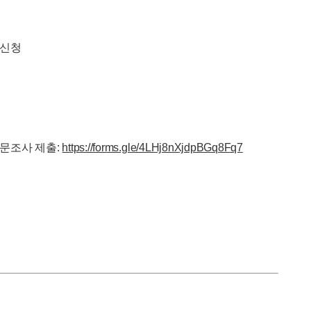
 신청
설문조사 제출:
https://forms.gle/4LHj8nXjdpBGq8Fq7