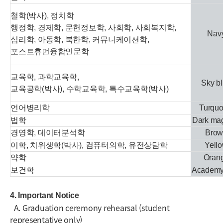
철학(박사), 정치학
행정학, 경제학, 문헌정보학, 사회학, 사회복지학,
Nav
심리학, 아동학, 북한학, 커뮤니케이션학,
포스트휴먼융합인문학
교육학, 과학교육학,
Sky b
교육공학(박사), 수학교육학, 특수교육학(박사)
언어병리학
Turquo
법학
Dark ma
경영학, 데이터분석학
Brow
이학, 치위생학(박사), 컴퓨터의학, 유전상담학
Yell
약학
Oran
보건학
Academy
4. Important Notice
A. Graduation ceremony rehearsal (student
representative only)