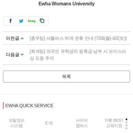
Ewha Womans University
이전글
[총무팀] 셔틀버스 하계 운휴 안내 (7/28(월)-8/2(토))
[회계팀] 외국인 유학생의 등록금 납부 시 보이스피
다음글
싱 도용 주의
목록
EWHA QUICK SERVICE
포탈정보
사이버
THE BEST
E-벗
시스템
캠퍼스
교육지원