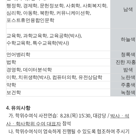
행정학, 경제학, 문헌정보학, 사회학, 사회복지학,
남색
심리학, 아동학, 북한학, 커뮤니케이션학,
포스트휴먼융합인문학
교육학, 과학교육학, 교육공학(박사),
하늘색
수학교육학, 특수교육학(박사)
언어병리학
청록색
법학
진한 자
경영학, 데이터분석학
밤색
이학, 치위생학(박사), 컴퓨터의학, 유전상담학
노란색
약학
주홍색
보건학
녹청색
4. 유의사항
가. 학위수여식 사전연습: 8.28.(목) 15:30, 대강당 /
박사ㆍ석
참석
사ㆍ학사학위 수여
대표자
나. 학위수여식이 엄숙하게 진행될 수 있도록 협조하여 주시기