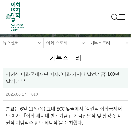
이화
여자
대학
교
EWHA WO
MANS UNIV
ERSITY
뉴스센터
이화 스토리
기부스토리
기부스토리
김권식 이화국제재단 이사, '이화 새시대 발전기금' 100만
달러 기부
2026.06.17
810
본교는 6월 11일(목) 교내 ECC 앞뜰에서 ‘김권식 이화국제재
단 이사 「이화 새시대 발전기금」 기금전달식 및 황성숙·김
권식 기념식수 현판 제막식’을 개최했다.