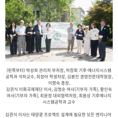
(왼쪽부터) 박성희 관리처 부처장, 허창회 기후·에너지시스템
공학과 석좌교수, 최정아 학생처장, 김봉진 경영전문대학원장,
이향숙 총장,
김권식 이화국제재단 이사,
김명순 여사(기부자 가족), 황인숙
여사(기부자 가족)
, 최윤정 대외협력처장, 최용상 기후에너지
시스템공학과 교수
김권식 이사는 태양광 프로젝트 설계에 필요한 모든 엔지니어