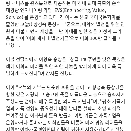
링 서비스를 원스톱으로 제공하는 미국 내 최대 규모의 순수
태양광 엔지니어링 기업 ‘EVS(Engineering, Value,
Service)’를 운영하고 있다. 김 이사는 본교 국어국문학과를
졸업한 고(故) 황성숙 동창의 부군으로, 대학의 발전을 위한 염
원과 더불어 먼저 세상을 떠난 아내를 향한 깊은 애정과 그리
움을 담아 ‘이화 새시대 발전기금’으로 미화 100만 달러를 기
부했다.
이날 전달식에서 이향숙 총장은 “창립 140주년을 맞은 뜻깊은
해에 이화의 미래를 위한 귀한 나눔을 함께하게 되어 더욱 특
별하게 느껴진다”며 감사를 전했다.
이어 “오늘의 기부는 단순한 후원을 넘어, 고 황성숙 동창님을
향한 깊은 사랑과 그 숭고한 뜻을 아름다운 나눔으로 승화시켜
주셨다는 점에서 매우 특별한 의미를 지닌다”며, “평소 가족기
업과 가족 경영의 중요성에 대해 남다른 철학과 소명 의식을
보여주신 김 이사님의 뜻을 받들어, 이번 기금은 가족기업을
운영하거나 준비하는 이화인들을 비롯해 미래 경영 리더들을
지원할 이화가족경영센터 건립에 귀하게 사용하겠다”고 전했