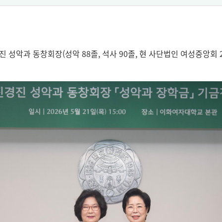
진 성악과 동창회장(성악 88졸, 석사 90졸, 현 사단법인 여성중앙회 