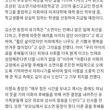
고인의 부모님이 세상을 떠난 딸을 기리며 기탁한 2억 원으로
조성된 ‘김소연기념의대장학금’은 고인의 출신고교인 한성과
학고를 졸업하고 이화여대 의과대학에 재학 중인 학부생 중,
학교생활에 성실히 임하는 학생을 선정하여 지급될 예정이다.
김소연 동창의 유가족은 “소연이는 언제나 맡은 일에 최선을
다하고, 주변에 따뜻한 배려를 아끼지 않던 아이였다”고 회고
하며, “짧은 삶이었지만 저희에게는 너무도 큰 기쁨과 행복을
안겨준 딸이었다”고 깊은 그리움을 전했다. 이어 “우리 아이의
꿈을 후배들이 대신 피워내 사회를 더욱 밝게 이끄는 인재로
성장해준다면 더할 나위가 없을 것”이라며 “아름다운 이화의
교정에서 공부할 후배들이 소연이를 든든한 버팀목으로 오래
도록 기억하면서 자라나기를 바라며 딸의 이름을 소중히 간직
해 준 학교 측에도 깊이 감사 드린다”고 기부 취지를 전했다.
이향숙 총장은 “매우 힘든 시간을 보내고 계시는 중에도 따님
의 뜻을 기려 이화의 후배들을 위해 귀한 결정을 내려주신 유
가족분들께 깊은 위로와 감사의 말씀을 드린다”고 인사를 전
했다. 또한 “부모님께서 김소연 동창이 못다 이룬 꿈을 후배들