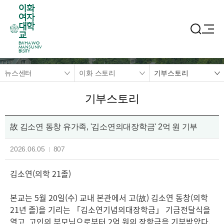
이화
여자
대학
교
EWHA WO
MANS UNIV
ERSITY
뉴스센터
이화 스토리
기부스토리
기부스토리
故 김소연 동창 유가족, '김소연의대장학금' 2억 원 기부
2026.06.05
807
김소연(의학 21졸)
본교는 5월 20일(수) 교내 본관에서 고(故) 김소연 동창(의학
21년 졸)을 기리는 「김소연기념의대장학금」 기금전달식을
열고, 고인의 부모님으로부터 2억 원의 장학금을 기부받았다.