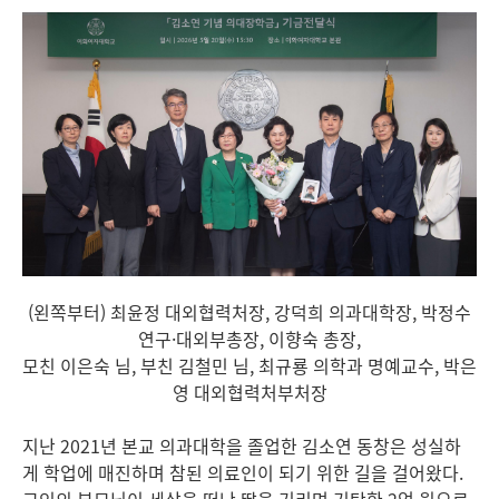
(왼쪽부터) 최윤정 대외협력처장, 강덕희 의과대학장, 박정수
연구·대외부총장, 이향숙 총장,
모친 이은숙 님, 부친 김철민 님, 최규룡 의학과 명예교수, 박은
영 대외협력처부처장
지난 2021년 본교 의과대학을 졸업한 김소연 동창은 성실하
게 학업에 매진하며 참된 의료인이 되기 위한 길을 걸어왔다.