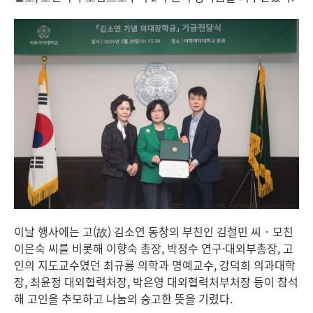
이날 행사에는 고(故) 김소연 동창의 부친인 김철민 씨‧모친
이은숙 씨를 비롯해 이향숙 총장, 박정수 연구·대외부총장, 고
인의 지도교수였던 최규룡 의학과 명예교수, 강덕희 의과대학
장, 최윤정 대외협력처장, 박은영 대외협력처부처장 등이 참석
해 고인을 추모하고 나눔의 숭고한 뜻을 기렸다.