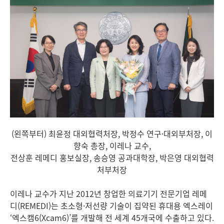
(왼쪽부터) 최윤정 대외협력처장,
박정수 연구·대외부처장,
이
향숙 총장, 이레나 교수,
전상훈 레메디 홍보실장, 송승영 공과대학장, 박은영 대외협력
처부처장
이레나 교수가 지난 2012년 창업한 의료기기 전문기업 레메
디(REMEDI)는 초소형·저선량 기술이 집약된 휴대용 엑스레이
‘엑스캠6(Xcam6)’를 개발해 전 세계 45개국에 수출하고 있다.