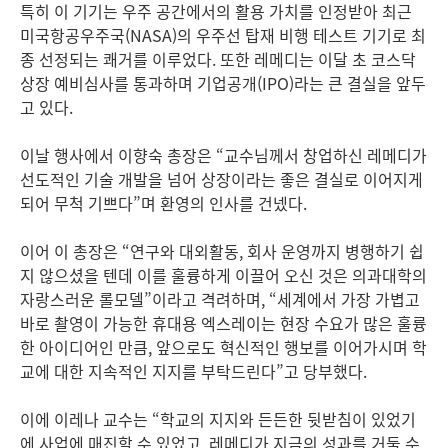
특히 이 기기는 우주 공간에서의 활용 가치를 인정받아 최근
미국항공우주국(NASA)의 우주선 탑재 비행 테스트 기기로 최
종 선정되는 쾌거를 이루었다. 또한 레메디는 이달 초 코스닥
상장 예비심사를 통과하며 기업공개(IPO)라는 큰 결실을 앞두
고 있다.
이날 행사에서 이향숙 총장은 “교수님께서 창업하신 레메디가
선도적인 기술 개발을 넘어 상장이라는 좋은 결실로 이어지게
되어 무척 기쁘다”며 환영의 인사를 건넸다.
이어 이 총장은 “연구와 대외활동, 회사 운영까지 병행하기 쉽
지 않으셨을 텐데 이를 훌륭하게 이끌어 오신 것은 의과대학의
자랑스러운 롤모델”이라고 격려하며, “세계에서 가장 가볍고
바로 촬영이 가능한 휴대용 엑스레이는 현장 수요가 많은 훌륭
한 아이디어인 만큼, 앞으로도 혁신적인 행보를 이어가시며 학
교에 대한 지속적인 지지를 부탁드린다”고 당부했다.
이에 이레나 교수는 “학교의 지지와 든든한 뒷받침이 있었기
에 사업에 매진할 수 있었고, 레메디가 지금의 성과를 거둘 수