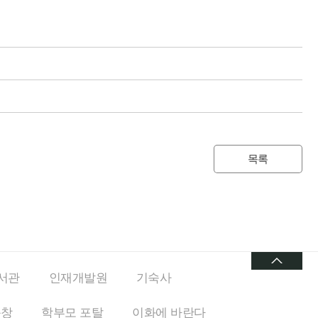
목록
서관
인재개발원
기숙사
동창
학부모 포탈
이화에
바란다