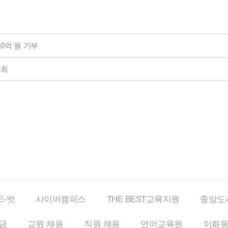
0억 원 기부
개최
E-벗
사이버
캠퍼스
THE BEST
교육지원
중앙도
금
교원 채용
직원 채용
언어교육원
이화