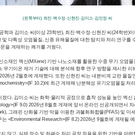
(왼쪽부터) 최진·백수정·신현진·김미소·김민정 씨
과 김미소 씨(이상 23학번), 최진·백수정·신현진 씨(24학번
 다특성 오염물질, 신종 유해물질에 대한 탐지와 처리 연구를 수행했
문을 게재하는 쾌거를 거뒀다.
신소재인 멕신(MXene) 기반 나노소재를 활용한 수중 무기 오염
제거 기술에 대해 분석해 향후 연구 방향을 제시한 리뷰 논문을 각각 <Jou
ection>(IF 7.9) 2026년 2월호에 게재했다. 또한 신현진 씨는 내분
onochemistry>(IF 10.2)에 최근 게재해 난분해성 유기오염물
어졌다. 김미소 씨는 화학·물리적 공정으로 흡착 성능을 높인 멕신
on Technology>(IF 9.0) 2026년 8월호 게재에 앞서 온라인 
Framework), 그래핀 산화물 기반 막을 이용한 과불화화합물(PFA
ironmental Research>(IF 8.2) 2026년 9월호에 게재될
 않고, 실제 정수 및 하폐수 처리 공정 적용을 위한 기반을 마련