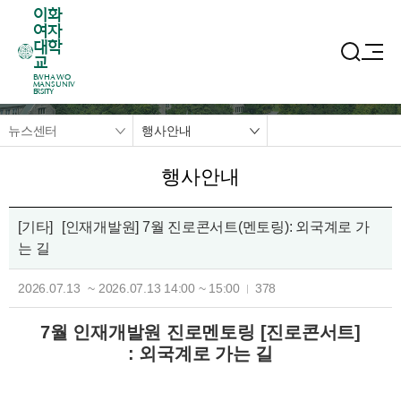
이화
여자
대학
교
EWHA WO
MANS UNIV
ERSITY
뉴스센터
행사안내
행사안내
[기타]
[인재개발원] 7월 진로콘서트(멘토링): 외국계로 가
는 길
2026.07.13
~
2026.07.13
14:00
~
15:00
378
7월 인재개발원 진로멘토링 [진로콘서트]
:
외국계로 가는 길