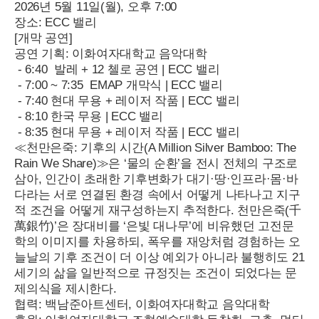
2026년 5월 11일(월), 오후 7:00
장소: ECC 밸리
[개막 공연]
공연 기획: 이화여자대학교 음악대학
 - 6:40  발레 + 12 첼로 공연 | ECC 밸리
 - 7:00 ~ 7:35  EMAP 개막식 | ECC 밸리
 - 7:40 현대 무용 + 레이저 작품 | ECC 밸리
 - 8:10 한국 무용 | ECC 밸리
 - 8:35 현대 무용 + 레이저 작품 | ECC 밸리
≪천만은죽: 기후의 시간(A Million Silver Bamboo: The 
Rain We Share)≫은 ‘물의 순환’을 전시 전체의 구조로 
삼아, 인간이 초래한 기후변화가 대기·땅·인프라·몸·바
다라는 서로 연결된 환경 속에서 어떻게 나타나고 지구
적 조건을 어떻게 재구성하는지 추적한다. 천만은죽(千
萬銀竹)’은 장대비를 ‘은빛 대나무’에 비유했던 고전문
학의 이미지를 차용하되, 폭우를 재앙처럼 경험하는 오
늘날의 기후 조건이 더 이상 예외가 아니라 불행히도 21
세기의 삶을 일반적으로 규정짓는 조건이 되었다는 문
제의식을 제시한다.
협력: 백남준아트센터, 이화여자대학교 음악대학