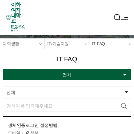
이화
여자
대학
교
EWHA WO
MANS UNIV
ERSITY
대학생활
IT/기술지원
IT FAQ
IT FAQ
전체
전체
생체인증로그인 설정방법
모바일
첨부