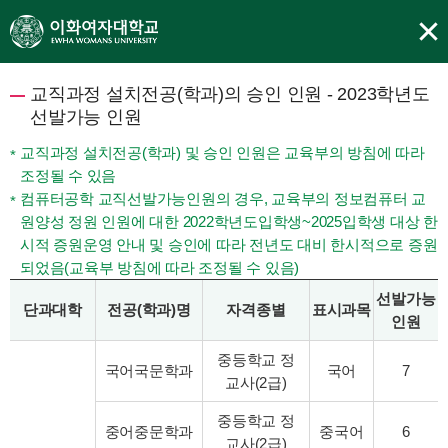
교직과정 설치전공(학과)의 승인 인원 - 2023학년도
선발가능 인원
교직과정 설치전공(학과) 및 승인 인원은 교육부의 방침에 따라
조정될 수 있음
컴퓨터공학 교직선발가능인원의 경우, 교육부의 정보컴퓨터 교
원양성 정원 인원에 대한 2022학년도입학생~2025입학생 대상 한
시적 증원운영 안내 및 승인에 따라 전년도 대비 한시적으로 증원
되었음(교육부 방침에 따라 조정될 수 있음)
선발가능
단과대학
전공(학과)명
자격종별
표시과목
인원
중등학교 정
국어국문학과
국어
7
교사(2급)
중등학교 정
중어중문학과
중국어
6
교사(2급)