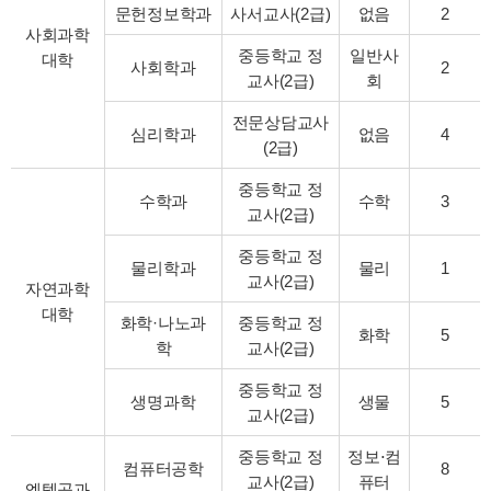
문헌정보학과
사서교사(2급)
없음
2
사회과학
중등학교 정
일반사
대학
사회학과
2
교사(2급)
회
전문상담교사
심리학과
없음
4
(2급)
중등학교 정
수학과
수학
3
교사(2급)
중등학교 정
물리학과
물리
1
교사(2급)
자연과학
대학
화학·나노과
중등학교 정
화학
5
학
교사(2급)
중등학교 정
생명과학
생물
5
교사(2급)
중등학교 정
정보⋅컴
컴퓨터공학
8
교사(2급)
퓨터
엘텍공과