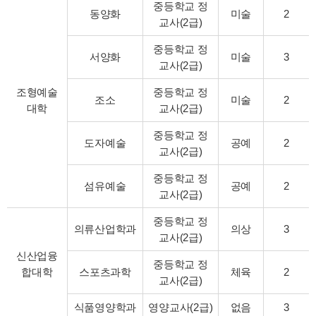
중등학교 정
동양화
미술
2
교사(2급)
중등학교 정
서양화
미술
3
교사(2급)
조형예술
중등학교 정
조소
미술
2
대학
교사(2급)
중등학교 정
도자예술
공예
2
교사(2급)
중등학교 정
섬유예술
공예
2
교사(2급)
중등학교 정
의류산업학과
의상
3
교사(2급)
신산업융
중등학교 정
합대학
스포츠과학
체육
2
교사(2급)
식품영양학과
영양교사(2급)
없음
3