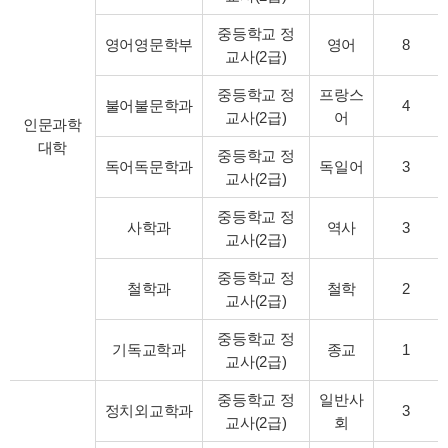
중등학교 정
영어영문학부
영어
8
교사(2급)
중등학교 정
프랑스
불어불문학과
4
교사(2급)
어
인문과학
대학
중등학교 정
독어독문학과
독일어
3
교사(2급)
중등학교 정
사학과
역사
3
교사(2급)
중등학교 정
철학과
철학
2
교사(2급)
중등학교 정
기독교학과
종교
1
교사(2급)
중등학교 정
일반사
정치외교학과
3
교사(2급)
회